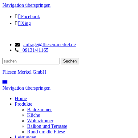
Navigation überspringen
Facebook
Xing
anfrage@fliesen-merkel.de
09131/41165
Fliesen Merkel GmbH
Navigation überspringen
Home
Produkte
Badezimmer
Küche
Wohnzimmer
Balkon und Terrasse
Rund um die Fliese
Leistungen